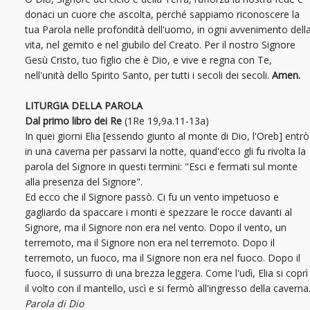
donaci un cuore che ascolta, perché sappiamo riconoscere la
tua Parola nelle profondità dell'uomo, in ogni avvenimento dell
vita, nel gemito e nel giubilo del Creato. Per il nostro Signore
Gesù Cristo, tuo figlio che è Dio, e vive e regna con Te,
nell'unità dello Spirito Santo, per tutti i secoli dei secoli.
Amen.
LITURGIA DELLA PAROLA
Dal primo libro dei Re
(1Re 19,9a.11-13a)
In quei giorni Elia [essendo giunto al monte di Dio, l'Oreb] entrò
in una caverna per passarvi la notte, quand'ecco gli fu rivolta la
parola del Signore in questi termini: "Esci e fermati sul monte
alla presenza del Signore".
Ed ecco che il Signore passò. Ci fu un vento impetuoso e
gagliardo da spaccare i monti e spezzare le rocce davanti al
Signore, ma il Signore non era nel vento. Dopo il vento, un
terremoto, ma il Signore non era nel terremoto. Dopo il
terremoto, un fuoco, ma il Signore non era nel fuoco. Dopo il
fuoco, il sussurro di una brezza leggera. Come l'udì, Elia si coprì
il volto con il mantello, uscì e si fermò all'ingresso della caverna
Parola di Dio