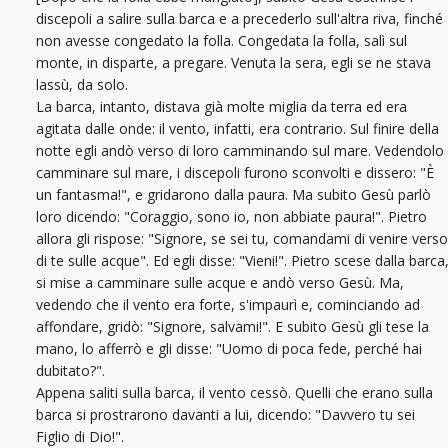
discepoli a salire sulla barca e a precederlo sull'altra riva, finché
non avesse congedato la folla. Congedata la folla, salì sul
monte, in disparte, a pregare. Venuta la sera, egli se ne stava
lassù, da solo.
La barca, intanto, distava già molte miglia da terra ed era
agitata dalle onde: il vento, infatti, era contrario. Sul finire della
notte egli andò verso di loro camminando sul mare. Vedendolo
camminare sul mare, i discepoli furono sconvolti e dissero: "È
un fantasma!", e gridarono dalla paura. Ma subito Gesù parlò
loro dicendo: "Coraggio, sono io, non abbiate paura!". Pietro
allora gli rispose: "Signore, se sei tu, comandami di venire verso
di te sulle acque". Ed egli disse: "Vieni!". Pietro scese dalla barca
si mise a camminare sulle acque e andò verso Gesù. Ma,
vedendo che il vento era forte, s'impaurì e, cominciando ad
affondare, gridò: "Signore, salvami!". E subito Gesù gli tese la
mano, lo afferrò e gli disse: "Uomo di poca fede, perché hai
dubitato?".
Appena saliti sulla barca, il vento cessò. Quelli che erano sulla
barca si prostrarono davanti a lui, dicendo: "Davvero tu sei
Figlio di Dio!".