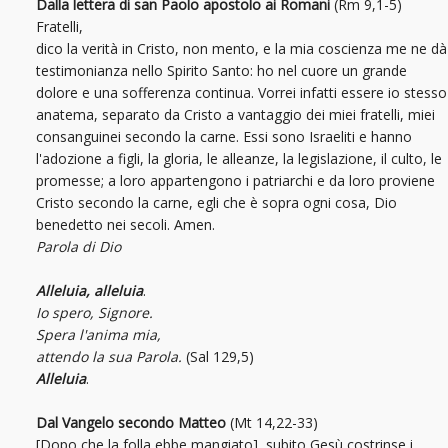
Dalla lettera di san Paolo apostolo ai Romani
(Rm 9,1-5)
Fratelli,
dico la verità in Cristo, non mento, e la mia coscienza me ne dà
testimonianza nello Spirito Santo: ho nel cuore un grande
dolore e una sofferenza continua. Vorrei infatti essere io stesso
anatema, separato da Cristo a vantaggio dei miei fratelli, miei
consanguinei secondo la carne. Essi sono Israeliti e hanno
l'adozione a figli, la gloria, le alleanze, la legislazione, il culto, le
promesse; a loro appartengono i patriarchi e da loro proviene
Cristo secondo la carne, egli che è sopra ogni cosa, Dio
benedetto nei secoli. Amen.
Parola di Dio
Alleluia, alleluia
.
Io spero, Signore.
Spera l'anima mia,
attendo la sua Parola.
(Sal 129,5)
Alleluia
.
Dal Vangelo secondo Matteo
(Mt 14,22-33)
[Dopo che la folla ebbe mangiato], subito Gesù costrinse i