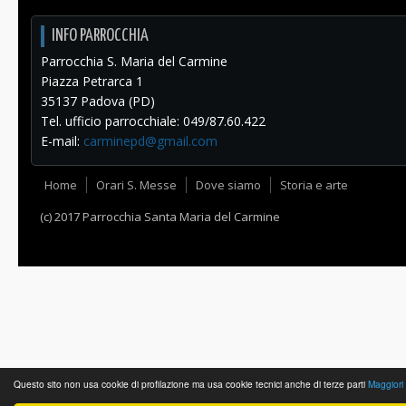
INFO PARROCCHIA
Parrocchia S. Maria del Carmine
Piazza Petrarca 1
35137 Padova (PD)
Tel. ufficio parrocchiale: 049/87.60.422
E-mail:
carminepd@gmail.com
Home
Orari S. Messe
Dove siamo
Storia e arte
(c) 2017 Parrocchia Santa Maria del Carmine
Questo sito non usa cookie di profilazione ma usa cookie tecnici anche di terze parti
Maggiori 