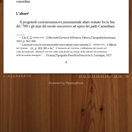
conordine.
L’altare
2
Il progettodi costruireunnuovo,monumentale altare eranato fra la fine
del ’700 e gli inizi del secolo successivo ad opera dei padri Carmelitani.
Cfr.C.G
,
S.MariadelCarmine diPadova
, Padova,TipografiaAntoniana,
1
ASPAROTTO
1955, p. 362-366.
S.Maria
Lenotizie circa la costruzionedel nuovoaltare sono tratteda:G
,
2
ASPAROTTO
del Carmine
cit., p. 363-365 e da “
Il Santuario del Carmine e laMadonna dei Lumini nel
culto dei padovani –Memorie storiche edite nella fausta occasione della solenne incoronazione
della benedetta immagine”
, Vicenza,Tipografia PontificiaVescovile S. Giuseppe, 1927.
9
I
...,
II
,
1
,
2
,
3
,
4
,
5
,
6
,
7
,
8
10
,
11
,
12
,
13
,
14
,
15
,
16
,
17
,
18
,
19
,...
78
Powered by FlippingBook