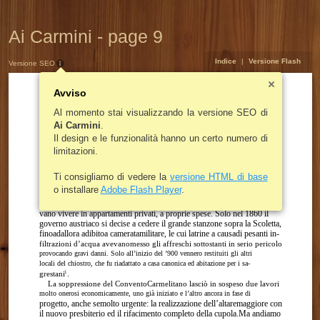
Ai Carmini - page 9
Indice
|
Versione Flash
Versione SEO
Avviso
Al momento stai visualizzando la versione SEO di
Gli inizi
Ai Carmini
.
Il design e le funzionalità hanno un certo numero di
I primi tempi non furono affatto facili: con la chiesa di SanGiacomo se
limitazioni.
ne andò anche la canonica, insieme apartedel beneficioparrocchiale (l’in-
siemedi proprietàdestinate almantenimentodel parroco); inoltre l’ex con-
vento carmelitano fudestinato a caserma,mentre la parrocchia –oltre alla
Ti consigliamo di vedere la
versione HTML di base
Chiesa e alla Sagrestia – conservava unicamente il piano terra del chiostro
o installare
Adobe Flash Player
.
con le stanze annesse, cioè la Scoletta e la Sala del Capitolo, nella cui cap-
pella fu ricavato l’ufficio parrocchiale. Il parroco e gli altri sacerdoti dove-
vano vivere in appartamenti privati, a proprie spese. Solo nel 1860 il
governo austriaco si decise a cedere il grande stanzone sopra la Scoletta,
finoadallora adibitoa cameratamilitare, le cui latrine a causadi pesanti in-
filtrazioni d’acqua avevanomesso gli affreschi sottostanti in serio pericolo
provocando gravi danni. Solo all’inizio del ’900 vennero restituiti gli altri
locali del chiostro, che fu riadattato a casa canonica ed abitazione per i sa-
.
grestani
1
La soppressione del ConventoCarmelitano lasciò in sospeso due lavori
molto onerosi economicamente, uno già iniziato e l’altro ancora in fase di
progetto, anche semolto urgente: la realizzazione dell’altaremaggiore con
il nuovo presbiterio ed il rifacimento completo della cupola.Ma andiamo